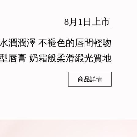
8月1日上市
水潤潤澤 不褪色的唇間輕吻
型唇膏 奶霜般柔滑緞光質地
商品詳情