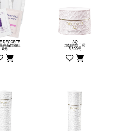
E DECORTE
AQ
星商品體驗組
煥妍防禦日霜
0元
5,500元