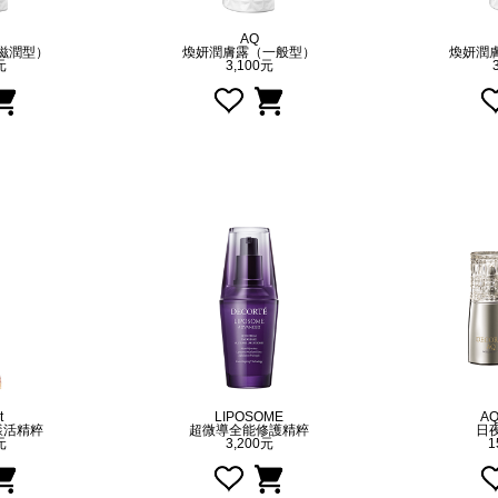
AQ
滋潤型）
煥妍潤膚露（一般型）
煥妍潤
元
3,100元
t
LIPOSOME
A
效漾活精粹
超微導全能修護精粹
日
元
3,200元
1