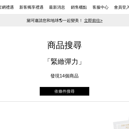
官網禮遇
新客獨享禮遇
最新消息
銷售櫃點
客服中心
會員登
黛珂邀請您和地球🌎一起變美！
立即前往>
商品搜尋
「緊緻彈力」
發現14
個商品
依條件搜尋