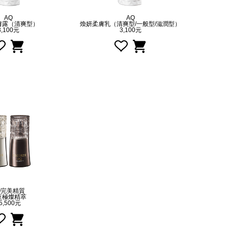
AQ
AQ
膚露（清爽型）
煥妍柔膚乳（清爽型/一般型/滋潤型）
3,100元
3,100元
Q完美精質
夜極燦精萃
5,500元