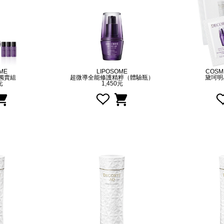
ME
LIPOSOME
COSM
獨賣組
超微導全能修護精粹（體驗瓶）
黛珂明
元
1,450元