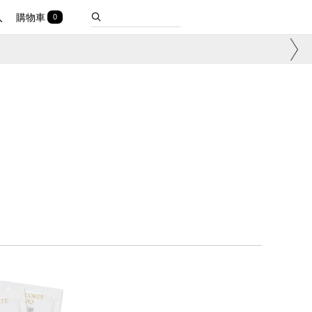
入
購物車
0