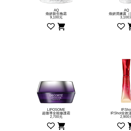
AQ
AQ
煥妍新生晚霜
煥妍潤膚露（
9,100元
3,100
LIPOSOME
IP.Sho
超微導全能修護霜
IP.Shot全
2,700元
2,900