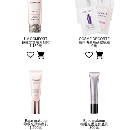
UV COMFORT
COSME DECORTE
極效光無痕素顏霜
黛珂明星商品體驗組
1,150元
0元
Base makeup
Base makeup
零瑕光潤飾底乳
輕透光柔焦飾底乳
1,200元
800元