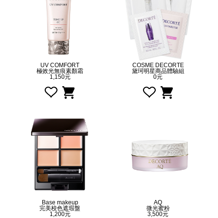
UV COMFORT
COSME DECORTE
極效光無痕素顏霜
黛珂明星商品體驗組
1,150元
0元
Base makeup
AQ
完美校色遮瑕盤
微光蜜粉
1,200元
3,500元