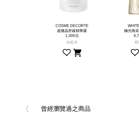
香氛
COSME DECORTE
WHIT
KURA櫻)純淨香氛
超微晶舒緩精華露
極光煥采精
,500元
1,300元
6,
淡香水
化粧水
精
曾經瀏覽過之商品