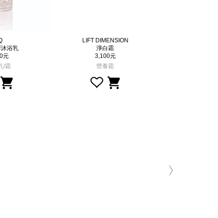
Q
LIFT DIMENSION
LIFT DIM
澤沐浴乳
淨白霜
平衡
00元
3,100元
2,00
乳/霜
營養霜
化粧