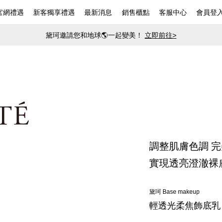
官網禮遇
新客獨享禮遇
最新消息
銷售櫃點
客服中心
會員登
黛珂邀請您和地球🌎一起變美！
立即前往>
調整肌膚色調 
實現透亮澄澈裸
黛珂 Base makeup
輕透光柔焦飾底乳