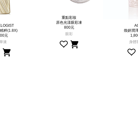
重點彩妝
原色光漾眼彩凍
ELOGIST
A
800元
粹(1.8X)
煥妍潤
眼彩
700元
1,8
華液
身體