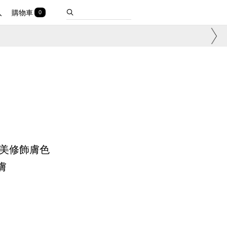
入
購物車
0
完美修飾膚色
膚