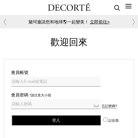
黛珂邀請您和地球🌎一起變美！
立即前往>
歡迎回來
會員帳號
會員密碼
*請注意大小寫
忘記密碼?
登入
記住我