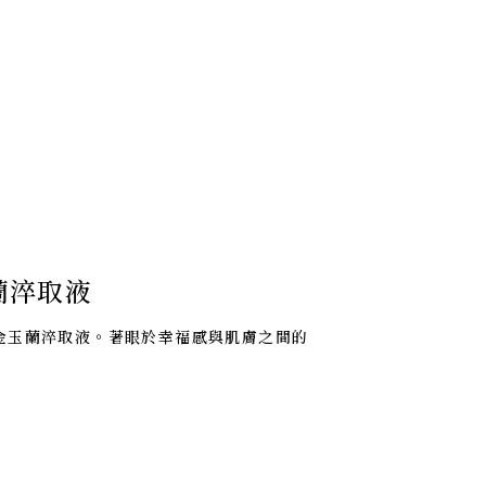
蘭淬取液
金玉蘭淬取液。著眼於幸福感與肌膚之間的