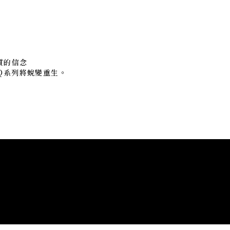
品質的信念
Q系列將蛻變重生。