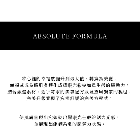
ABSOLUTE FORMULA
將心裡的幸福感提升到最大值，轉換為美麗。
幸福感成為將肌膚轉化成耀眼光彩宛如重生般的驅動力。
結合嚴選素材、近乎苛求的美容配方以及黛珂獨家的製程，
完美升級實現了究極舒緩的完美方程式。
使肌膚呈現出宛如發出耀眼光芒般的活力光彩，
並展現出飽滿柔嫩的超彈力狀態。