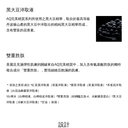
黑大豆淬取液
AQ完美精質系列所使用之黑大豆精華，取自於最高等級
丹波篠山產的黑大豆中淬取出的精純黑大豆精華而成，
含有豐富的花青素。
雙重胜肽
美麗且充滿彈性肌膚的關鍵來自AQ完美精質中，加入含有氨基酸胜肽的獨特
複合成分「雙重胜肽」，實現細緻且飽滿的肌膚。
＊添加之美容成分 *紅富貴淬取液［茶葉淬取液］*紫茶淬取液［茶葉淬取液］*禾雀花淬取
液［白花油麻藤莖淬取液］
*白樺水［白樺樹液、白樺樹皮淬取液］*雙重胜肽［棕櫚醯五肽-4、水解膠原蛋白］*黑大豆
淬取液［水解大豆淬取液］*甘油（ 保濕 ）
設計