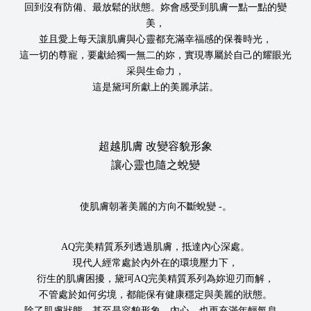
回到沒有防備、最放鬆的狀態。妳會感受到肌膚一點一點的變
美，
並且愛上每天讓肌膚與心靈都充滿幸福感的保養時光，
這一切的尊寵，要獻給獨一無二的妳，實現專屬於自己的耀眼光
采與生命力，
這是黛珂所獻上的美麗承諾。
超越肌膚 改變容貌形象
讓心靈也隨之蛻變
使肌膚朝著美麗的方向不斷蛻變 -。
AQ完美精質系列透過肌膚，抵達內心深處。
現代人經常處於內外在的環境壓力下，
衍生的肌膚困擾，黛珂AQ完美精質系列為妳迎刃而解，
不管處於如何劣境，都能保有健康穩定與美麗的狀態。
除了肌膚狀態，甚至是容貌形象、內心，也更充滿年輕氣息。