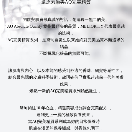
還原素顏美AQ完美精質
開啟與肌膚最真誠的對話，創造獨一無二的美。
AQ Absolute Quality 意指最頂尖的品質，MELIORITY 代表最卓越
的技術，
AQ完美精質系列，是黛珂自誕生以來始終對完美品質不懈追求的
結晶。
不斷挑戰化粧品的無限可能。
讓肌膚與內心，以及本能的感受到舒適的香味、觸覺等感性面，
結合最先端的皮膚科學技術，黛珂確信已實現超越前一代的美膚
效果，
煥然一新的AQ完美精質系列嫣然誕生 。
黛珂傾注10 年心血，精選美容成分調合完美配方 ，
達到更上一層的極致保養效果 。
當AQ完美精質系列成為妳的日常保養時，
肌膚在溫柔的保養觸感、與香氛包圍下，