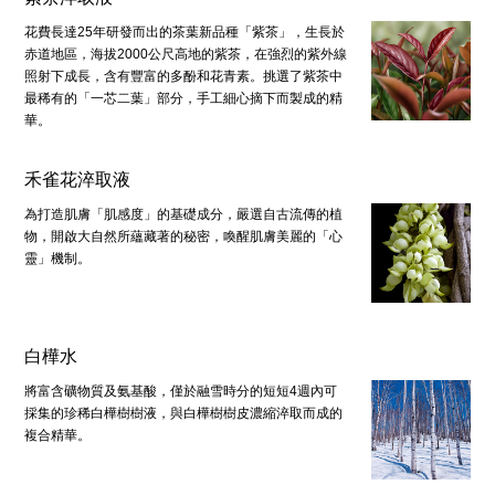
花費長達25年研發而出的茶葉新品種「紫茶」，生長於
赤道地區，海拔2000公尺高地的紫茶，在強烈的紫外線
照射下成長，含有豐富的多酚和花青素。挑選了紫茶中
最稀有的「一芯二葉」部分，手工細心摘下而製成的精
華。
禾雀花淬取液
為打造肌膚「肌感度」的基礎成分，嚴選自古流傳的植
物，開啟大自然所蘊藏著的秘密，喚醒肌膚美麗的「心
靈」機制。
白樺水
將富含礦物質及氨基酸，僅於融雪時分的短短4週內可
採集的珍稀白樺樹樹液，與白樺樹樹皮濃縮淬取而成的
複合精華。