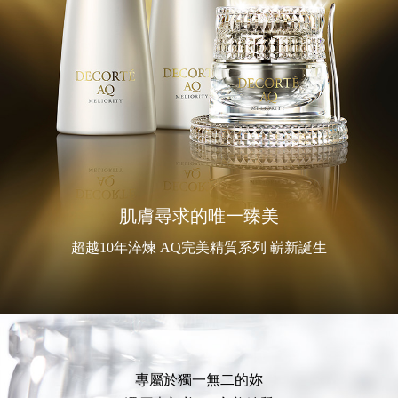
肌膚尋求的唯一臻美
超越10年淬煉 AQ完美精質系列 嶄新誕生
專屬於獨一無二的妳