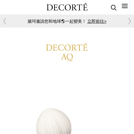
黛珂邀請您和地球🌎一起變美！
立即前往>