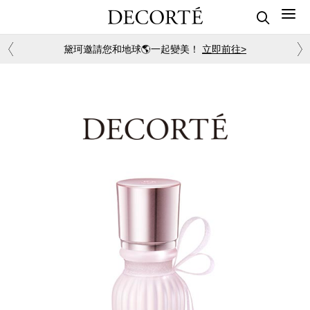
黛珂邀請您和地球🌎一起變美！
立即前往>