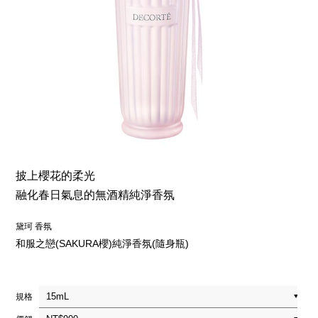
披上櫻花的柔光
融化春日氣息的無酒精純淨香氛
黛珂 香氛
和服之戀(SAKURA櫻)純淨香氛(隨身瓶)
規格