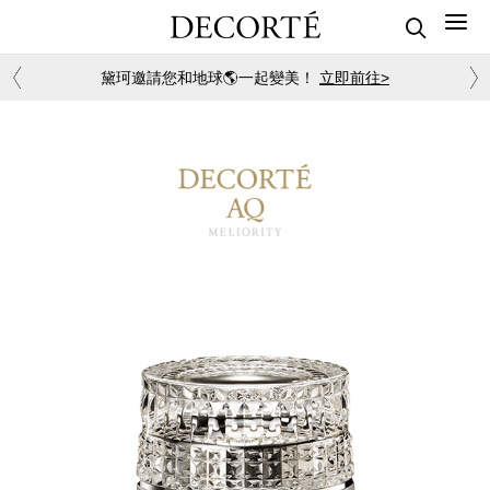
黛珂邀請您和地球🌎一起變美！
立即前往>