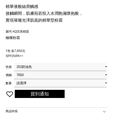
精華液般絲滑觸感
接觸瞬間，肌膚宛若投入水潤飽滿懷抱般，
實現璀璨光澤肌底的精華型粉霜
黛珂 AQ完美精質
極燦粉霜
7色 各7,650元
SPF25/PA++
色號
價錢
數量
貨到通知
商品特長