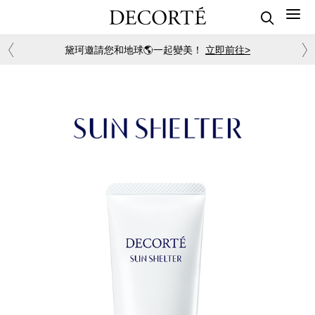
黛珂邀請您和地球🌎一起變美！
立即前往>