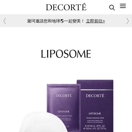
黛珂邀請您和地球🌎一起變美！
立即前往>