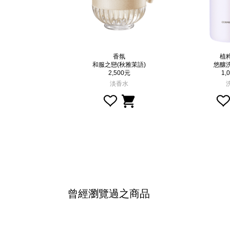
TELOGIST
香氛
植
精粹(1.8X)
和服之戀(秋雅茉語)
悠釀
,700元
2,500元
1,
精華液
淡香水
曾經瀏覽過之商品