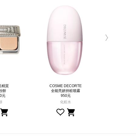
美精質
COSME DECORTE
SUN SHE
粉餅
全能亮妍持粧噴霧
多重防禦隔離乳N
00元
950元
1,30
餅
化粧水
防曬