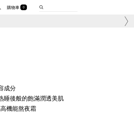
入
購物車
0
容成分
熟睡後般的飽滿潤透美肌
化高機能熬夜霜