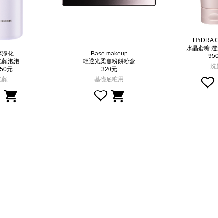
HYDRA C
水晶蜜糖 
粹淨化
Base makeup
95
洗顏泡泡
輕透光柔焦粉餅粉盒
洗
050元
320元
洗顏
基礎底粧用