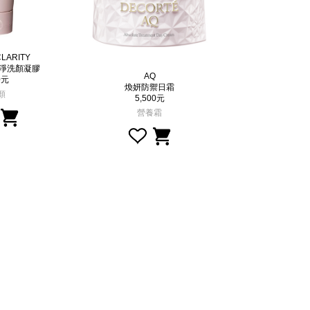
LARITY
澄淨洗顏凝膠
AQ
AQ
0元
煥妍防禦日霜
微光塑顏
顏
5,500元
580
營養霜
基礎底