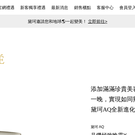
官網禮遇
新客獨享禮遇
最新消息
銷售櫃點
客服中心
會員登
黛珂邀請您和地球🌎一起變美！
立即前往>
添加滿滿珍貴美
一晚，實現如同
黛珂AQ全新進
黛珂 AQ