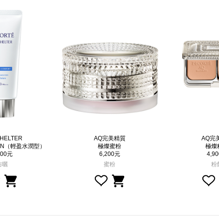
SHELTER
AQ完美精質
AQ完
N（輕盈水潤型）
極燦蜜粉
極燦
300元
6,200元
4,9
防曬
蜜粉
粉