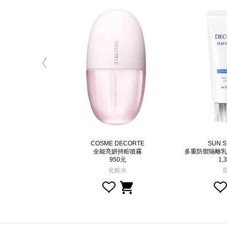
Q完美精質
COSME DECORTE
SUN 
燦粉餅
全能亮妍持粧噴霧
多重防禦隔離乳
,900元
950元
1,
粉餅
化粧水