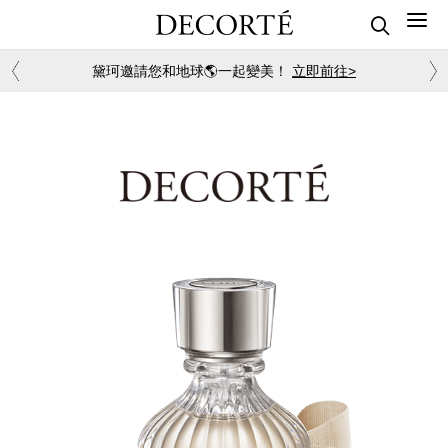
黛珂邀請您和地球🌎一起變美！
立即前往>