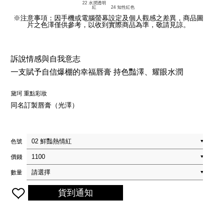
22 水潤透明
紅
24 知性紅色
※注意事項：因手機或電腦螢幕設定及個人觀感之差異，商品圖
片之色澤僅供參考，以收到實際商品為準，敬請見諒。
訴說情感與自我意志
一支賦予自信爆棚的幸福唇膏 持色豔澤、耀眼水潤
黛珂 重點彩妝
同名訂製唇膏（光澤）
色號
價錢
數量
貨到通知