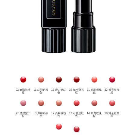
02 鮮豔熱情
11 紅調奶茶
15 復古酒紅
19 知性寶石
21 紅調柑橘
23 透亮玫瑰
紅
色
色
紅
色
紅
27 煙燻紫丁
13 深棕奶茶
17 亮粉裸粉
12 可愛淡紅
14 氣質玫瑰
20 耀金經典
粉
色
色
色
粉
紅