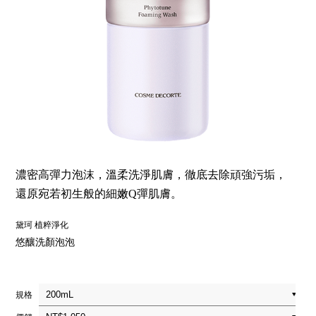
濃密高彈力泡沫，溫柔洗淨肌膚，徹底去除頑強污垢，
還原宛若初生般的細嫩Q彈肌膚。
黛珂 植粹淨化
悠釀洗顏泡泡
規格