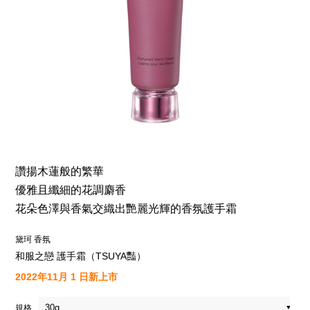
讚揚木蓮般的繁華
優雅且纖細的花調麝香
花朵色澤與香氣交織出艷麗光輝的香氛護手霜
黛珂 香氛
和服之戀 護手霜（TSUYA豔）
2022年11月 1 日新上市
規格