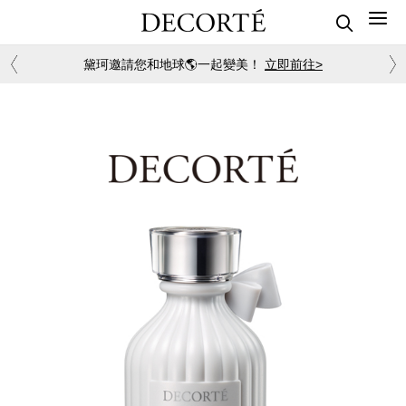
黛珂邀請您和地球🌎一起變美！
立即前往>