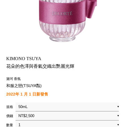
KIMONO TSUYA
花朵的色澤與香氣交織出艷麗光輝
黛珂 香氛
和服之戀(TSUYA豔)
2022年 1 月 1 日新發售
規格
價錢
數量