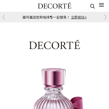
黛珂邀請您和地球🌎一起變美！
立即前往>