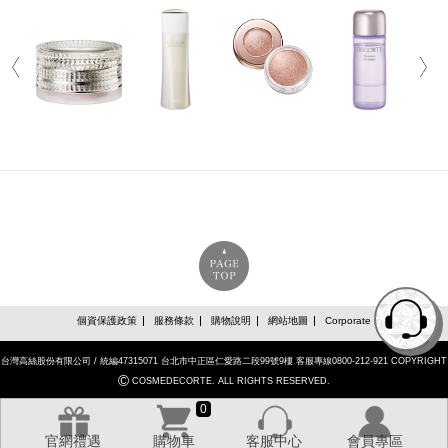
個資保護政策
服務條款
購物說明
網站地圖
Corporate
台灣高絲股份有限公司 / 統編47315071 台北市中正區仁愛路二段99號9樓 客服專線0800-212-921 COPYRIGHT
©
COSMEDECORTE. ALL RIGHTS RESERVED.
0
官網禮遇
購物車
客服中心
會員專區