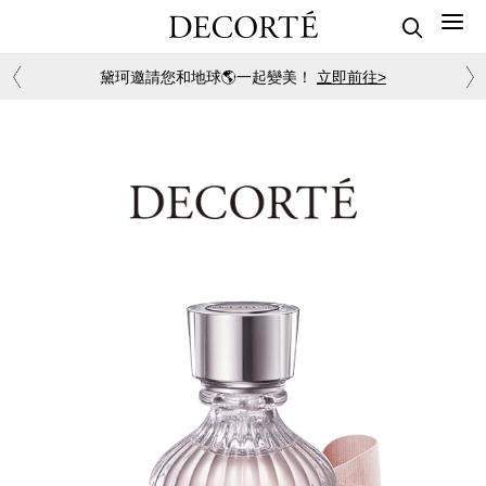
黛珂邀請您和地球🌎一起變美！
立即前往>