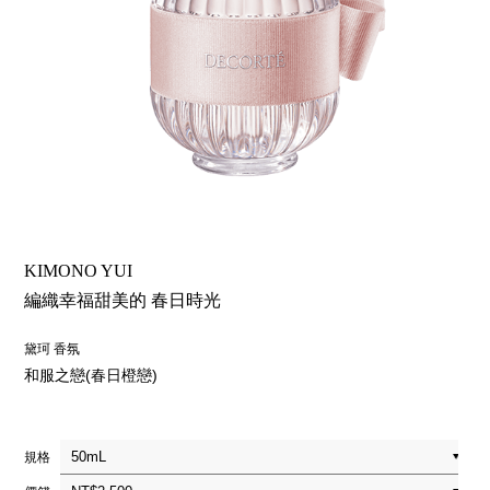
KIMONO YUI
編織幸福甜美的 春日時光
黛珂 香氛
和服之戀(春日橙戀)
規格